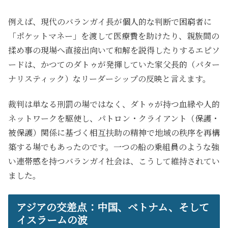
例えば、現代のバランガイ長が個人的な判断で困窮者に
「ポケットマネー」を渡して医療費を助けたり、親族間の
揉め事の現場へ直接出向いて和解を説得したりするエピソ
ードは、かつてのダトゥが発揮していた家父長的（パター
ナリスティック）なリーダーシップの反映と言えます。
裁判は単なる刑罰の場ではなく、ダトゥが持つ血縁や人的
ネットワークを駆使し、パトロン・クライアント（保護・
被保護）関係に基づく相互扶助の精神で地域の秩序を再構
築する場でもあったのです。一つの船の乗組員のような強
い連帯感を持つバランガイ社会は、こうして維持されてい
ました。
アジアの交差点：中国、ベトナム、そして
イスラームの波