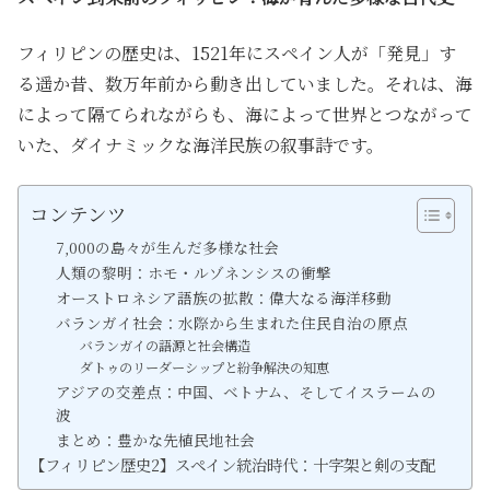
フィリピンの歴史は、1521年にスペイン人が「発見」す
る遥か昔、数万年前から動き出していました。それは、海
によって隔てられながらも、海によって世界とつながって
いた、ダイナミックな海洋民族の叙事詩です。
コンテンツ
7,000の島々が生んだ多様な社会
人類の黎明：ホモ・ルゾネンシスの衝撃
オーストロネシア語族の拡散：偉大なる海洋移動
バランガイ社会：水際から生まれた住民自治の原点
バランガイの語源と社会構造
ダトゥのリーダーシップと紛争解決の知恵
アジアの交差点：中国、ベトナム、そしてイスラームの
波
まとめ：豊かな先植民地社会
【フィリピン歴史2】スペイン統治時代：十字架と剣の支配