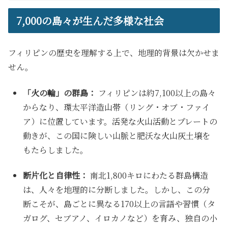
7,000の島々が生んだ多様な社会
フィリピンの歴史を理解する上で、地理的背景は欠かせま
せん。
「火の輪」の群島：
フィリピンは約7,100以上の島々
からなり、環太平洋造山帯（リング・オブ・ファイ
ア）に位置しています。活発な火山活動とプレートの
動きが、この国に険しい山脈と肥沃な火山灰土壌を
もたらしました。
断片化と自律性：
南北1,800キロにわたる群島構造
は、人々を地理的に分断しました。しかし、この分
断こそが、島ごとに異なる170以上の言語や習慣（タ
ガログ、セブアノ、イロカノなど）を育み、独自の小