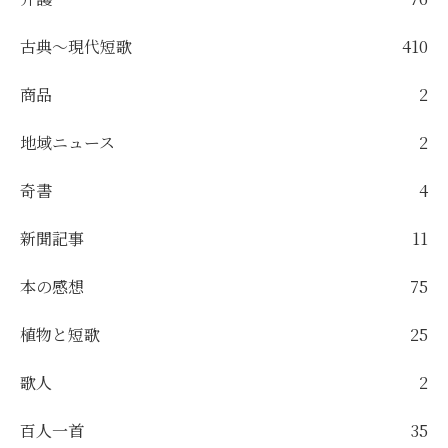
古典～現代短歌
410
商品
2
地域ニュース
2
奇書
4
新聞記事
11
本の感想
75
植物と短歌
25
歌人
2
百人一首
35