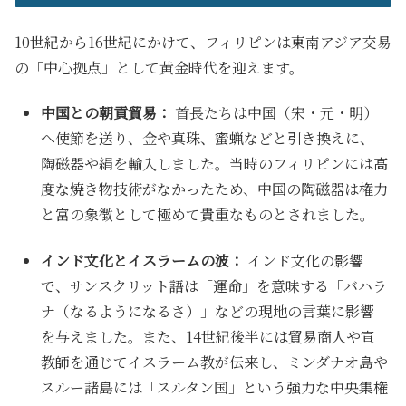
10世紀から16世紀にかけて、フィリピンは東南アジア交易
の「中心拠点」として黄金時代を迎えます。
中国との朝貢貿易：
首長たちは中国（宋・元・明）
へ使節を送り、金や真珠、蜜蝋などと引き換えに、
陶磁器や絹を輸入しました。当時のフィリピンには高
度な焼き物技術がなかったため、中国の陶磁器は権力
と富の象徴として極めて貴重なものとされました。
インド文化とイスラームの波：
インド文化の影響
で、サンスクリット語は「運命」を意味する「バハラ
ナ（なるようになるさ）」などの現地の言葉に影響
を与えました。また、14世紀後半には貿易商人や宣
教師を通じてイスラーム教が伝来し、ミンダナオ島や
スルー諸島には「スルタン国」という強力な中央集権