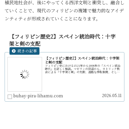
植民地社会が、後にやってくる西洋文明と衝突し、融合し
ていくことで、現代のフィリピンの複雑で魅力的なアイデ
ンティティが形成されていくことになります。
【フィリピン歴史2】スペイン統治時代：十字
架と剣の支配
【フィリピン歴史2】スペイン統治時代：十字架
と剣の支配
フィリピン史における1521年から1898年の「スペイン統治
時代」を詳しく解説。マゼランの到達から、カトリック教
会による「十字架と剣」の支配、過酷な搾取制度、そして
国民的英雄ホセ・リサールの処刑から独立革命に至るまで
の激動の330年間を振り返ります。
2026.05.11
buhay-pira-lihamu.com