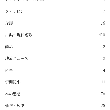
フィリピン
7
介護
76
古典～現代短歌
410
商品
2
地域ニュース
2
奇書
4
新聞記事
11
本の感想
76
植物と短歌
25