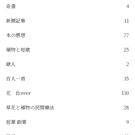
奇書
4
新聞記事
11
本の感想
77
植物と短歌
25
歌人
2
百人一首
35
花 flower
130
草花と植物の民間療法
28
起業 副業
9