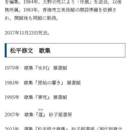
を編集。1984年、大野の死により「作風」を退会。以後
無所属。1983年、青梅市立美術館の開設準備を依頼さ
れ、開館後も同館に勤務。
2017年11月23日死去。
松平修文 歌集
1979年 歌集『水村』 雁書館
1983年 歌集『原始の響き』 雁書館
1995年 歌集『夢死』 雁書館
のや
2007年 歌集『
蓬
』 砂子屋書房
2011年 選集『松平修文歌集』 砂子屋書房〈現代短歌文