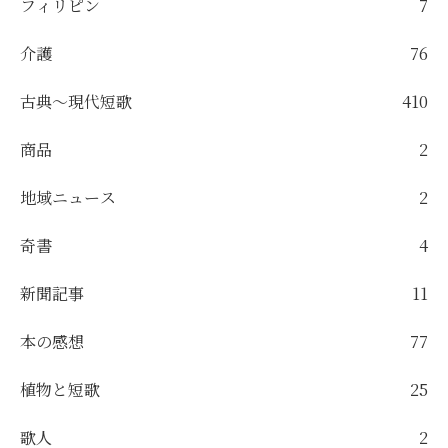
フィリピン
7
介護
76
古典～現代短歌
410
商品
2
地域ニュース
2
奇書
4
新聞記事
11
本の感想
77
植物と短歌
25
歌人
2