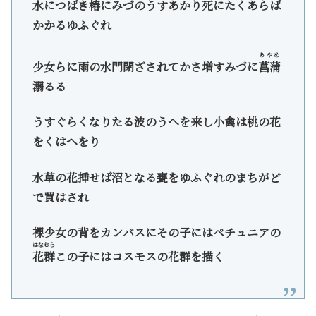
水につばき椿にみづのうすあかり死にたくあらば
かかるゆふぐれ
あやめ
少女らに雨の水門閉ざされてかさ増すみづに
菖蒲
溺るる
うすぐらくなりたる波のうへを来し小禽は桃の花
をくはへをり
水草の花挿せば沼となる甕をゆふぐれのまちがど
で買はされ
裸少女の背をカンバスにその子にはペチュニアの
はなむら
花群
この子にはコスモスの花群を描く