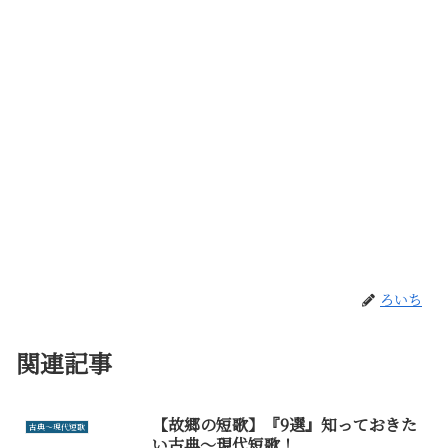
ろいち
関連記事
【故郷の短歌】『9選』知っておきた
古典～現代短歌
い古典～現代短歌！