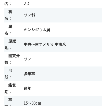
名：
ん）
科
ラン科
名：
属
オンシジウム属
名：
原産
中央～南アメリカ 中南米
地：
園芸分
ラン
類：
形
多年草
態：
鑑賞
通年
期：
草
15～30cm