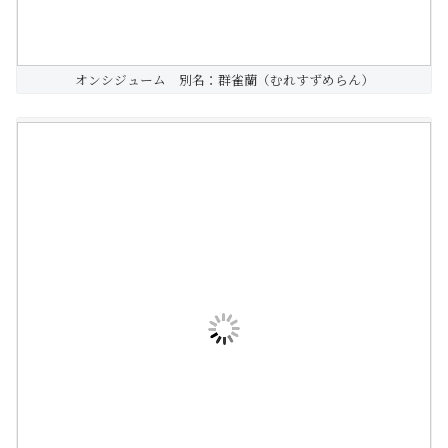
オンシジューム 別名：群雀蘭（むれすずめらん）