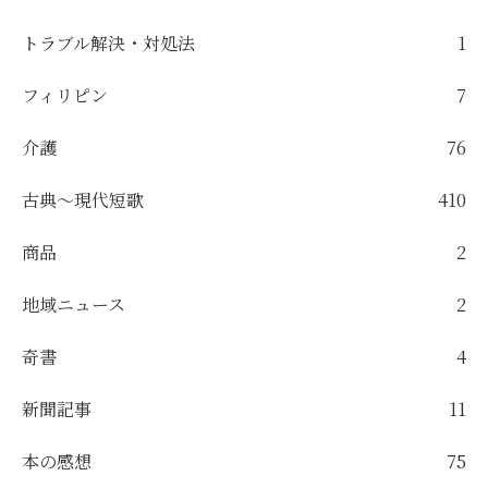
トラブル解決・対処法
1
フィリピン
7
介護
76
古典～現代短歌
410
商品
2
地域ニュース
2
奇書
4
新聞記事
11
本の感想
75