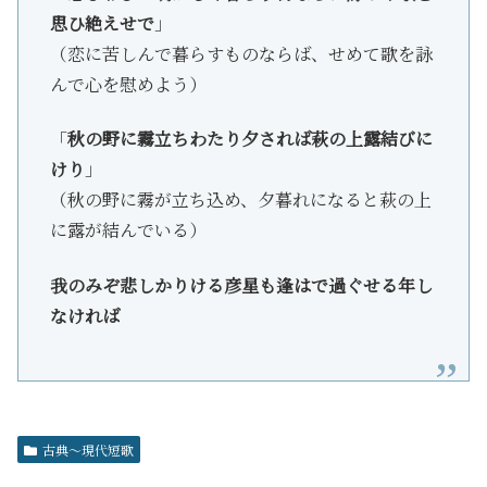
思ひ絶えせで
」
（恋に苦しんで暮らすものならば、せめて歌を詠
んで心を慰めよう）
「
秋の野に霧立ちわたり夕されば萩の上露結びに
けり
」
（秋の野に霧が立ち込め、夕暮れになると萩の上
に露が結んでいる）
我のみぞ悲しかりける彦星も逢はで過ぐせる年し
なければ
古典～現代短歌