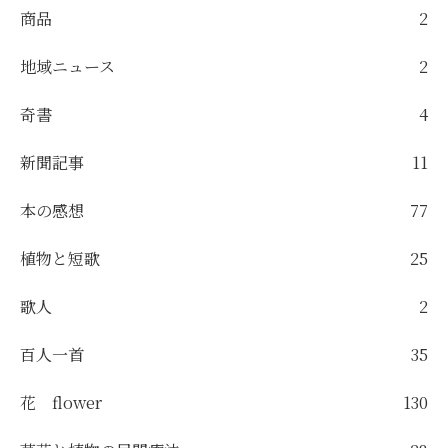
商品
2
地域ニュース
2
奇書
4
新聞記事
11
本の感想
77
植物と短歌
25
歌人
2
百人一首
35
花 flower
130