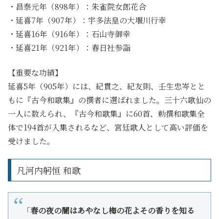
・昌泰元年（898年）：朱雀院女郎花合
・延喜7年（907年）：宇多法皇の大堰川行幸
・延喜16年（916年）：石山寺御幸
・延喜21年（921年）：春日社参詣
【重要な功績】
延喜5年（905年）には、紀貫之、紀友則、壬生忠岑とと
もに『古今和歌集』の撰者に選ばれました。三十六歌仙の
一人に数えられ、『古今和歌集』に60首、勅撰和歌集全
体で194首が入集されるなど、宮廷歌人として高い評価を
受けました。
凡河内躬恒 和歌
「
春の夜の闇はあやなし梅の花よその香りを知る