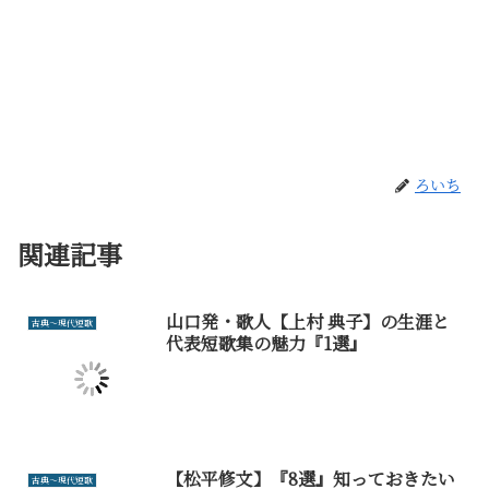
ろいち
関連記事
山口発・歌人【上村 典子】の生涯と
古典～現代短歌
代表短歌集の魅力『1選』
【松平修文】『8選』知っておきたい
古典～現代短歌