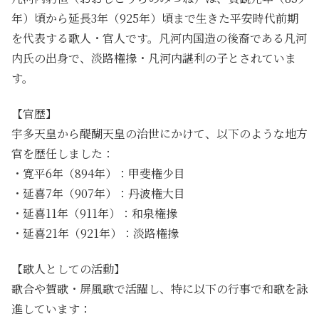
年）頃から延長3年（925年）頃まで生きた平安時代前期
を代表する歌人・官人です。凡河内国造の後裔である凡河
内氏の出身で、淡路権掾・凡河内諶利の子とされていま
す。
【官歴】
宇多天皇から醍醐天皇の治世にかけて、以下のような地方
官を歴任しました：
・寛平6年（894年）：甲斐権少目
・延喜7年（907年）：丹波権大目
・延喜11年（911年）：和泉権掾
・延喜21年（921年）：淡路権掾
【歌人としての活動】
歌合や賀歌・屏風歌で活躍し、特に以下の行事で和歌を詠
進しています：