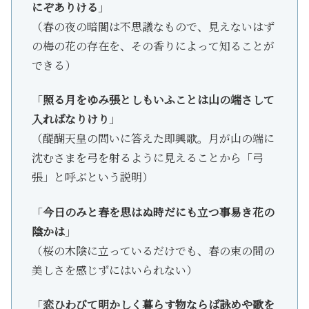
にぞありける
」
（春の夜の暗闇は不思議なもので、見えないはず
の梅の花の存在を、その香りによって知ることが
できる）
「
照る月をゆみ張としもいふことは山の端さして
入ればなりけり
」
（醍醐天皇の問いに答えた即興歌。月が山の端に
沈むさまを弓を射るように見えることから「弓
張」と呼ぶという説明）
「
今日のみと春を思はぬ時だにも立つ事易き花の
陰かは
」
（桜の木陰に立っているだけでも、春の束の間の
美しさを感じずにはいられない）
「
恋ひわびて明かしく暮らす物ならば詠めや歌を