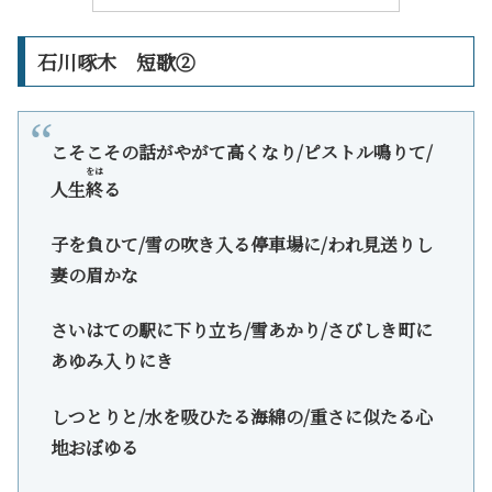
石川啄木 短歌②
こそこその話がやがて高くなり/ピストル鳴りて/
をは
人生
終
る
子を負ひて/雪の吹き入る停車場に/われ見送りし
妻の眉かな
さいはての駅に下り立ち/雪あかり/さびしき町に
あゆみ入りにき
しつとりと/水を吸ひたる海綿の/重さに似たる心
地おぼゆる