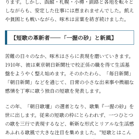
ります。しかし、函館・札幌・小樽・釧路と各地を転々と
しながらも、安定した仕事には恵まれませんでした。飢え
や貧困とも戦いながら、啄木は言葉を紡ぎ続けました。
【短歌の革新者――「一握の砂」と新風】
苦難の日々のなか、啄木はさらに表現を磨いていきます。
1910年、彼は東京朝日新聞社で校正係の職を得て生活基
盤をようやく整え始めます。そのかたわら、「毎日新聞」
「朝日新聞」などを通じて、日常の小さな出来事や微細な
感情を丁寧に歌う独自の短歌を発表します。
この年、「朝日歌壇」の選者となり、歌集『一握の砂』を
世に出します。従来の短歌の枠にとらわれず、一つひとつ
の歌を三行で表現するなど、斬新な形式とリアルな生活感
あふれる歌風で大きな注目を集めました。“短歌とはこん