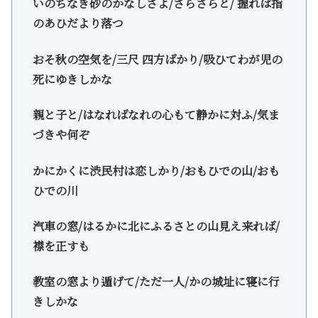
いのちなき砂のかなしさよ/さらさらと/ 握れば指
のあひだより落つ
おそ秋の空気を/三尺 四方ばかり/吸ひてわが児の
死にゆきしかな
親と子と/はなればなれの心もて静かに対ふ/気ま
づきや何ぞ
かにかくに渋民村は恋しかり/おもひでの山/おも
ひでの川
汽車の窓/はるかに北にふるさとの山見え来れば/
襟を正すも
教室の窓より遁げて/ただ一人/かの城址に寝に行
きしかな