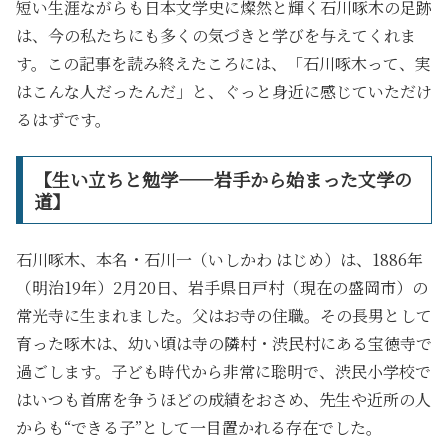
短い生涯ながらも日本文学史に燦然と輝く石川啄木の足跡
は、今の私たちにも多くの気づきと学びを与えてくれま
す。この記事を読み終えたころには、「石川啄木って、実
はこんな人だったんだ」と、ぐっと身近に感じていただけ
るはずです。
【生い立ちと勉学――岩手から始まった文学の
道】
石川啄木、本名・石川一（いしかわ はじめ）は、1886年
（明治19年）2月20日、岩手県日戸村（現在の盛岡市）の
常光寺に生まれました。父はお寺の住職。その長男として
育った啄木は、幼い頃は寺の隣村・渋民村にある宝徳寺で
過ごします。子ども時代から非常に聡明で、渋民小学校で
はいつも首席を争うほどの成績をおさめ、先生や近所の人
からも“できる子”として一目置かれる存在でした。