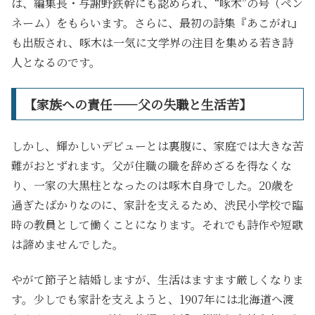
は、編集長・与謝野鉄幹にも認められ、“啄木”の号（ペン
ネーム）をもらいます。さらに、最初の詩集『あこがれ』
も出版され、啄木は一気に文学界の注目を集める若き詩
人となるのです。
【家族への責任――父の失職と生活苦】
しかし、輝かしいデビューとは裏腹に、家庭では大きな苦
難がおとずれます。父が住職の職を辞めざるを得なくな
り、一家の大黒柱となったのは啄木自身でした。20歳を
過ぎたばかりなのに、家計を支えるため、渋民小学校で臨
時の教員として働くことになります。それでも詩作や短歌
は諦めませんでした。
やがて節子と結婚しますが、生活はますます厳しくなりま
す。少しでも家計を支えようと、1907年には北海道へ渡