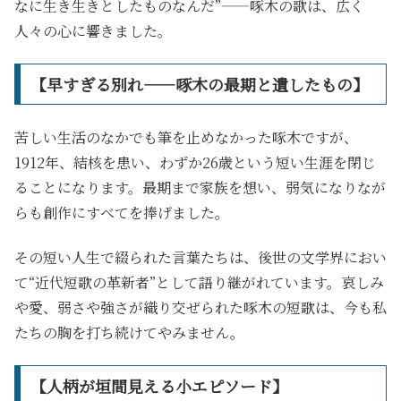
なに生き生きとしたものなんだ”――啄木の歌は、広く
人々の心に響きました。
【早すぎる別れ――啄木の最期と遺したもの】
苦しい生活のなかでも筆を止めなかった啄木ですが、
1912年、結核を患い、わずか26歳という短い生涯を閉じ
ることになります。最期まで家族を想い、弱気になりなが
らも創作にすべてを捧げました。
その短い人生で綴られた言葉たちは、後世の文学界におい
て“近代短歌の革新者”として語り継がれています。哀しみ
や愛、弱さや強さが織り交ぜられた啄木の短歌は、今も私
たちの胸を打ち続けてやみません。
【人柄が垣間見える小エピソード】