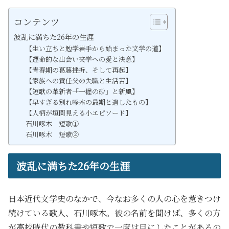
コンテンツ
波乱に満ちた26年の生涯
【生い立ちと勉学――岩手から始まった文学の道】
【運命的な出会い――文学への愛と決意】
【青春期の葛藤――挫折、そして再起】
【家族への責任――父の失職と生活苦】
【短歌の革新者――「一握の砂」と新風】
【早すぎる別れ――啄木の最期と遺したもの】
【人柄が垣間見える小エピソード】
石川啄木 短歌①
石川啄木 短歌②
波乱に満ちた26年の生涯
日本近代文学史のなかで、今なお多くの人の心を惹きつけ
続けている歌人、石川啄木。彼の名前を聞けば、多くの方
が高校時代の教科書や短歌で一度は目にしたことがあるの