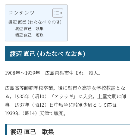
コンテンツ
渡辺 直己 (わたなべ なおき)
渡辺 直己 歌集
渡辺 直己 短歌
渡辺 直己 (わたなべ なおき)
1908年～1939年 広島県呉市生まれ。歌人。
広島高等師範学校卒業。後に呉市立高等女学校教諭とな
る。1935年（昭10）『アララギ』に入会。土屋文明に師
事。1937年（昭12）日中戦争に陸軍少尉として応召。
1939年（昭14）天津で戦死。
渡辺 直己 歌集