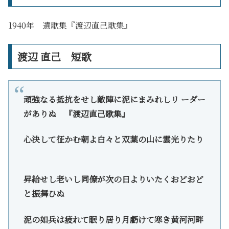
1940年 遺歌集『渡辺直己歌集』
渡辺 直己 短歌
頑強なる抵抗をせし敵陣に泥にまみれしリ ーダー
がありぬ 『渡辺直己歌集』
心決して征かむ朝よ白々と双葉の山に雲光りたり
昇給せし老いし同僚が次の日よりいたくおどおど
と振舞ひぬ
泥の如兵は疲れて眠り居り月虧けて寒き黄河河畔