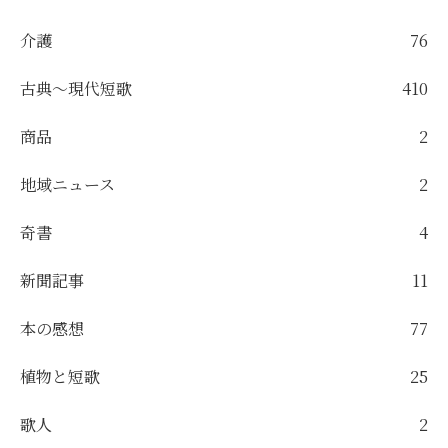
介護
76
古典～現代短歌
410
商品
2
地域ニュース
2
奇書
4
新聞記事
11
本の感想
77
植物と短歌
25
歌人
2