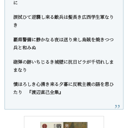
に
涙拭ひて逆襲し来る敵兵は髪長き広西学生軍なり
き
覇県警備に静かなる夜は送り来し烏賊を焼きつつ
兵と和みぬ
砲弾の跡いちじるき城壁に抗日ビラが千切れしま
まなり
憤ほろしき心湧き来る夕暮に反戦主義の語を思ひ
たり 『渡辺直己全集』