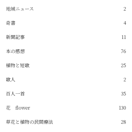
地域ニュース
2
奇書
4
新聞記事
11
本の感想
76
植物と短歌
25
歌人
2
百人一首
35
花 flower
130
草花と植物の民間療法
28