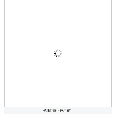
曼珠沙華（彼岸花）