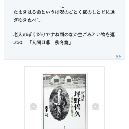
じゅ
たまきはる命というは
呪
のごとく露のしとどに過
ぎゆきぬべし
老人のぼくだけですね雨のなか生ごみとい物を運
ぶは 『人間旦暮 秋冬篇』