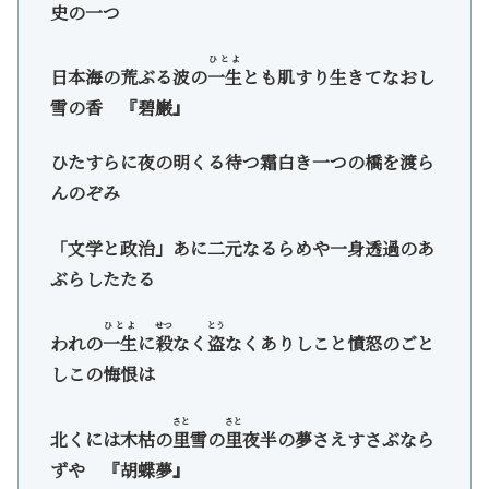
史の一つ
ひとよ
日本海の荒ぶる波の
一生
とも肌すり生きてなおし
雪の香 『碧巌』
ひたすらに夜の明くる待つ霜白き一つの橋を渡ら
んのぞみ
「文学と政治」あに二元なるらめや一身透過のあ
ぶらしたたる
ひとよ
せつ
とう
われの
一生
に
殺
なく
盗
なくありしこと憤怒のごと
しこの悔恨は
さと
さと
北くには木枯の
里
雪の
里
夜半の夢さえすさぶなら
ずや 『胡蝶夢』