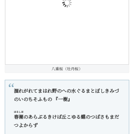
八重桜（牡丹桜）
涸れがれてまはれ野のへの水ぐるまとぼしきみづ
のいのちそふもの 『一樹』
はるしほ
春潮
のあらぶるきけば丘こゆる蝶のつばさもまだ
つよからず