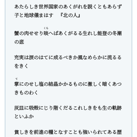
あたらしき世界国家のあくがれを説くともあらず
子と地球儀まはす 『北の人』
くら
蟹の肉せせり
啖
へばあくがるる生れし能登の冬潮
の底
充実は涙のはてに成るべきか風なめらかに流るる
をきく
て
掌
にのせし塩の結晶かかるものに激しく暗くあつ
きものわく
灰皿に吸殻にじり階くだるこれしきをも生の軌跡
といふか
貧しきを前進の糧となすことも強いられてある歴