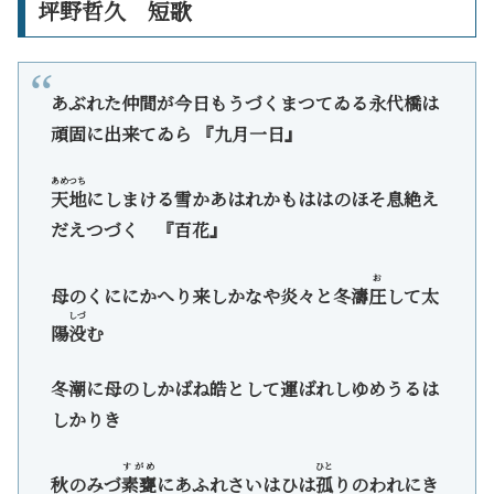
坪野哲久 短歌
あぶれた仲間が今日もうづくまつてゐる永代橋は
頑固に出来てゐら 『九月一日』
あめつち
天地
にしまける雪かあはれかもははのほそ息絶え
だえつづく 『百花』
お
母のくににかへり来しかなや炎々と冬濤
圧
して太
しづ
陽
没
む
冬潮に母のしかばね皓として運ばれしゆめうるは
しかりき
すがめ
ひと
秋のみづ
素甕
にあふれさいはひは
孤
りのわれにき