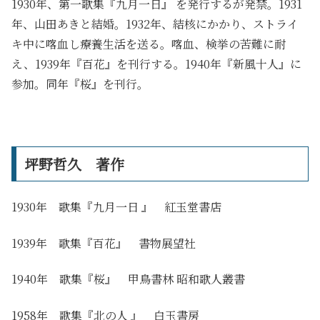
1930年、第一歌集『九月一日』 を発行するが発禁。1931
年、山田あきと結婚。1932年、結核にかかり、ストライ
キ中に喀血し療養生活を送る。喀血、検挙の苦難に耐
え、1939年『百花』を刊行する。1940年『新風十人』に
参加。同年『桜』を刊行。
坪野哲久 著作
1930年 歌集『九月一日 』 紅玉堂書店
1939年 歌集『百花』 書物展望社
1940年 歌集『桜』 甲鳥書林 昭和歌人叢書
1958年 歌集『北の人 』 白玉書房