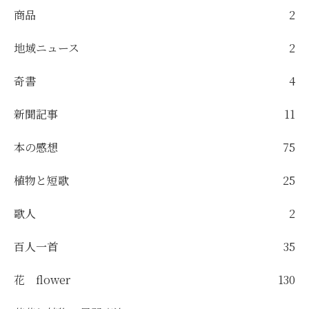
商品
2
地域ニュース
2
奇書
4
新聞記事
11
本の感想
75
植物と短歌
25
歌人
2
百人一首
35
花 flower
130