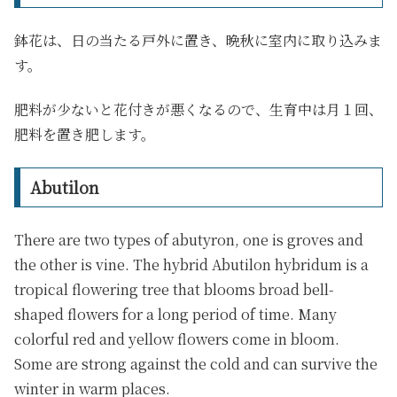
鉢花は、日の当たる戸外に置き、晩秋に室内に取り込みま
す。
肥料が少ないと花付きが悪くなるので、生育中は月１回、
肥料を置き肥します。
Abutilon
There are two types of abutyron, one is groves and
the other is vine. The hybrid Abutilon hybridum is a
tropical flowering tree that blooms broad bell-
shaped flowers for a long period of time. Many
colorful red and yellow flowers come in bloom.
Some are strong against the cold and can survive the
winter in warm places.