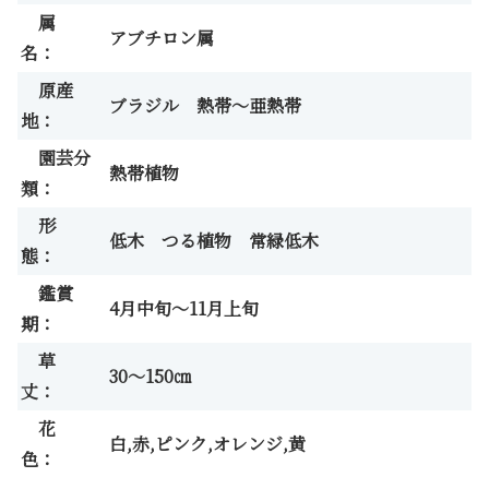
属
アブチロン属
名：
原産
ブラジル 熱帯～亜熱帯
地：
園芸分
熱帯植物
類：
形
低木 つる植物 常緑低木
態：
鑑賞
4月中旬～11月上旬
期：
草
30～150㎝
丈：
花
白,赤,ピンク,オレンジ,黄
色：