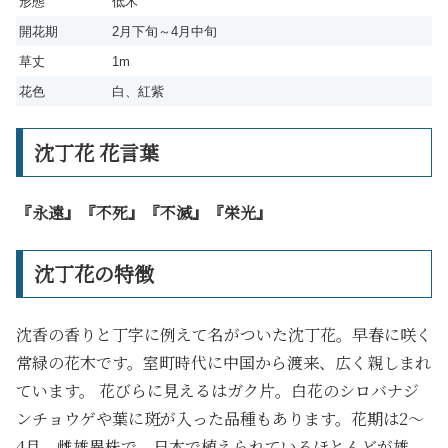
形態
低木
開花期
2月下旬～4月中旬
草丈
1m
花色
白、紅紫
沈丁花 花言葉
『永遠』『不死』『不滅』『栄光』
沈丁花の特徴
沈香
の香りと丁字に例えて名がついた
沈丁花。
早春に咲く
常緑の花木です。
室町時代に中国から渡来、広く親しまれ
ています。 花びらに見えるはガク片。白花のシロバナジ
ンチョウゲや葉に斑が入った品種もあります。花期は2～
4月。雌雄異株で、日本で植えられているほとんどが雄