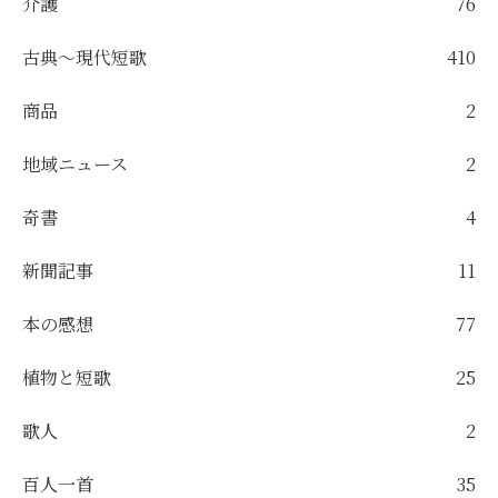
介護
76
古典～現代短歌
410
商品
2
地域ニュース
2
奇書
4
新聞記事
11
本の感想
77
植物と短歌
25
歌人
2
百人一首
35