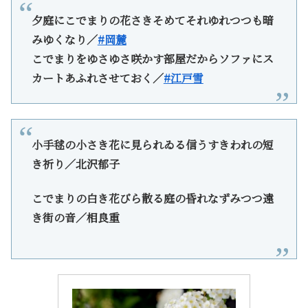
夕庭にこでまりの花さきそめてそれゆれつつも暗
みゆくなり／
#岡麓
こでまりをゆさゆさ咲かす部屋だからソファにス
カートあふれさせておく／
#江戸雪
小手毬の小さき花に見られゐる信うすきわれの短
き祈り／北沢郁子
こでまりの白き花びら散る庭の昏れなずみつつ遠
き街の音／相良重