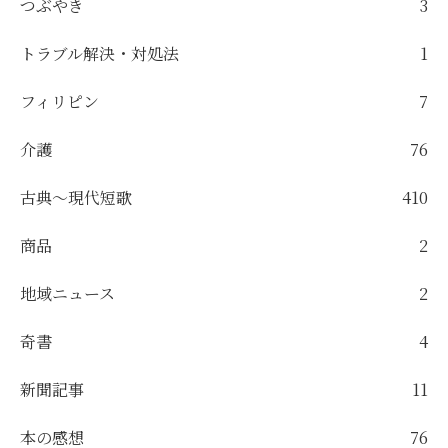
つぶやき
3
トラブル解決・対処法
1
フィリピン
7
介護
76
古典～現代短歌
410
商品
2
地域ニュース
2
奇書
4
新聞記事
11
本の感想
76