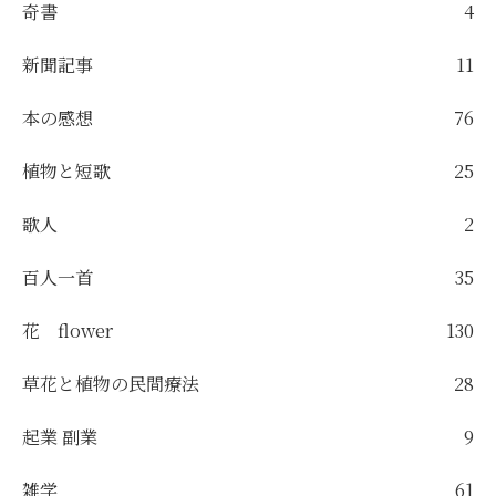
奇書
4
新聞記事
11
本の感想
76
植物と短歌
25
歌人
2
百人一首
35
花 flower
130
草花と植物の民間療法
28
起業 副業
9
雑学
61