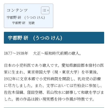
コンテンツ
宇都野 研 (うつの けん)
宇都野 研 短歌
宇都野 研 (うつの けん)
1877～1938年 大正～昭和時代前期の歌人。
日本の小児科医であり歌人です。愛知県額田郡本宿村の医
家に生まれ、東京帝国大学（現・東京大学）を卒業後、
1912年に文京本郷で小児科病院を開設し、乳幼児の診療
に尽力しました。また、文学においては竹柏会に参加し、
佐佐木信綱、窪田空穂、若山牧水に師事して和歌を学びま
した。彼の作品は鋭い現実感を持つ作風が特徴です。