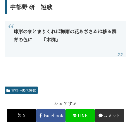
宇都野 研 短歌
球形のまとまりくれば梅雨の花あぢさゐは移る群
青の色に 『木群』
古典～現代短歌
シェアする
X
Facebook
LINE
コメント