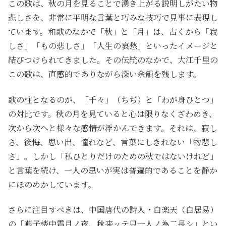
この歌は、秋の月を見ることで湧き上がる説明しがたい物
悲しさを、非常に平明な言葉と巧みな技巧で見事に表現し
ています。和歌のなかで「秋」と「月」は、古くから「寂
しさ」「もの悲しさ」「人生の哀愁」といったイメージと
結びつけられてきました。その伝統のなかで、大江千里の
この歌は、直感的でありながら深い余韻を残します。
歌の柱となるのが、「千々」（ちぢ）と「わが身ひとつ」
の対比です。秋の月を見ていると心は限りなくざわめき、
次から次へと様々な感情が浮かんできます。それは、寂し
さ、後悔、思い出、憧れなど、言葉にしきれない「物悲し
さ」。しかし「私ひとりだけのための秋ではないけれど」
と言葉を続け、一人の思いが実は普遍的であることを静か
にほのめかしています。
さらに注目すべきは、中国唐代の詩人・白楽天（白居易）
の「燕子楼中霜月ノ夜、秋来ッテ只一人ノ為二長シ」とい