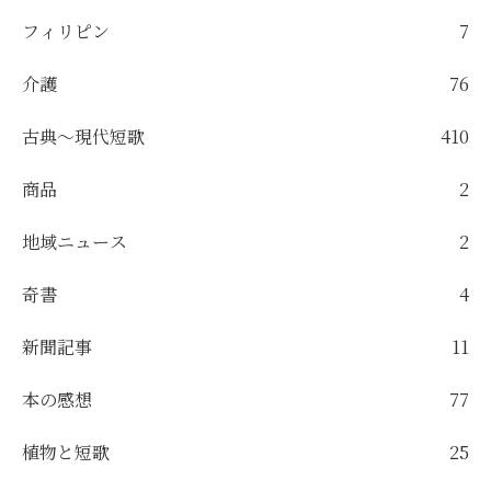
フィリピン
7
介護
76
古典～現代短歌
410
商品
2
地域ニュース
2
奇書
4
新聞記事
11
本の感想
77
植物と短歌
25