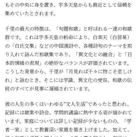
もその中央に身を置き、宇多天皇からも側近として信頼を
集めていたとされます。
千里の最大の特徴は、「句題和歌」と呼ばれる一連の和歌
群です。これは宇多天皇の勅命により、白楽天（白居易）
の「白氏文集」などの中国漢詩や、各種詩句のテーマを取
り入れて詠んだ和歌集であり、「異文化との融合」と「日
本的情緒の表現」の絶妙なバランスが評価されています。
こうした背景から、千里が「月見れば千々に物こそ悲しけ
れ」と詠むとき、そこには学識、異文化の受容、和歌の伝
統のすべてが見事に凝縮されています。
彼の人生の多くはいわゆる“文人生活”であったと思われ、
記録には歌案や詩会、学問的議論に熱中する姿が描かれて
います。家庭については詳しい記録が少ないものの、「学
者一家」として教養深い家風を築き上げました。加えて、