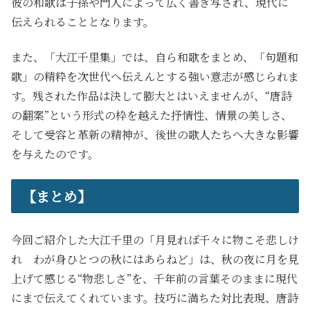
彼の和歌は子孫や門人によって広く書き写され、現代に
伝えられることとなります。
また、「大江千里集」では、自ら和歌をまとめ、「句題和
歌」の精粋を次世代へ伝えんとする強い意志が感じられま
す。残された作品は決して膨大とはいえませんが、“唐詩
の翻案”という形式の枠を越えた抒情性、情景の美しさ、
そして受容と革新の精神が、後世の歌人たちへ大きな影響
を与えたのです。
【まとめ】
今回ご紹介した大江千里の「月見れば千々に物こそ悲しけ
れ わが身ひとつの秋にはあらねど」は、秋の夜に月を見
上げて感じる“物悲しさ”を、千年前の言葉そのままに現代
にまで伝えてくれています。技巧に満ちた対比表現、唐詩