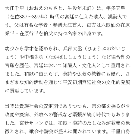
大江千里（おおえのちさと、生没年未詳）は、宇多天皇
（在位887～897年）時代の宮廷に仕えた歌人、漢詩人で
す。父は有名な学者・参議大江首人、母方は六歌仙の在原
業平・在原行平を伯父に持つ名家の出身です。
幼少から学才を認められ、兵部大丞（ひょうぶのだいじ
ょう）や中橋少丞（なかばししょうじょう）など律令制の
官職を歴任、宮廷において知識人・文化人として重用され
ました。和歌に留まらず、漢詩や仏教の教養にも優れ、さ
まざまな知的活動を通じて平安初期宮廷社会の文化的発展
に貢献しています。
当時は貴族社会の安定期でありつつも、京の都を揺るがす
政変や疫病、外敵への警戒など緊張が続く時代でもありま
した。宮廷サロンでは、和歌・漢詩のたしなみが教養の象
徴とされ、歌会や詩会が盛んに開かれています。千里自身