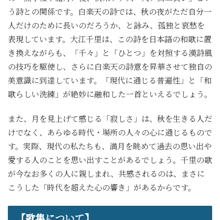
う詩との関係です。白楽天の詩では、秋の夜がただ自分一
人だけのために長いのだろうか、と詠み、孤独と哀愁を
表現しています。大江千里は、この詩を日本語の和歌に置
き換えながらも、「千々」と「ひとつ」を対照する漢詩風
の技巧を駆使し、さらに白楽天の詩意を昇華させて独自の
美意識に到達しています。「現代に通じる普遍性」と「和
歌らしい洗練」が絶妙に融和した一首といえるでしょう。
また、月を見上げて感じる「寂しさ」は、秋を生きる人だ
けでなく、あらゆる時代・場所の人々の心に通じるもので
す。実際、現代の私たちも、満月を眺めて過去の思い出や
愛する人のことを思い出すことがあるでしょう。千里の歌
が今なお多くの人に親しまれ、共感されるのは、まさに
こうした「時代を超えた心の響き」があるからです。
【歌集について】