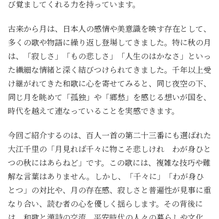
び覚ましてくれる力を持っています。
古来から月は、日本人の感情や美意識を映す存在として、
多くの歌や物語に繰り返し登場してきました。特に秋の月
は、「寂しさ」「もの悲しさ」「人生のはかなさ」といっ
た繊細な情緒と深く結びつけられてきました。千年以上受
け継がれてきた和歌に心を寄せてみると、同じ夜空の下、
同じ月を眺めて「孤独」や「郷愁」を感じる想いが国を、
時代を越えて連なっていることを実感できます。
今回ご紹介するのは、百人一首の第二十三番にも選ばれた
大江千里の「月見れば千々に物こそ悲しけれ わが身ひと
つの秋にはあらねど」です。この歌には、複雑な技巧や難
解な言葉はありません。しかし、「千々に」「わが身ひ
とつ」の対比や、月の存在感、寂しさと普遍性が見事に重
なり合い、読む者の心を優しく揺らします。その背後に
は、和歌と漢詩の交流、平安時代の人々の暮らしや文化、