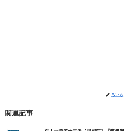
ろいち
関連記事
百人一首第十三番【陽成院】『筑波嶺