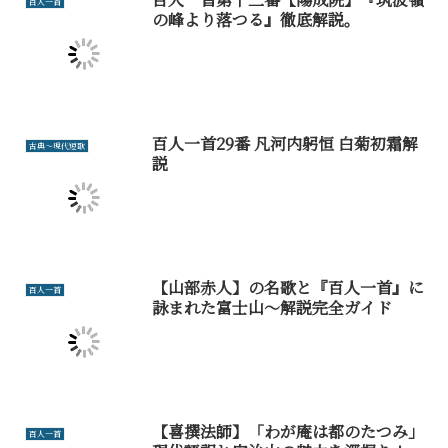
百人一首
の峰より落つる』徹底解説。
百人一首29番 凡河内躬恒 白菊初霜解
古典～現代短歌
説
【山部赤人】の名歌と『百人一首』に
百人一首
詠まれた富士山～解説完全ガイド
【喜撰法師】「わが庵は都のたつみ」
百人一首