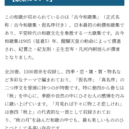
この和歌が収められているのは「古今和歌集」（正式名
称：古今和歌集・仮名序付き）、日本最初の勅撰和歌集で
あり、平安時代の和歌文化を象徴する一大歌集です。古今
和歌集は905（延喜5）年、醍醐天皇の勅命によって撰進
され、紀貫之・紀友則・壬生忠岑・凡河内躬恒らが撰者
となりました。
全20巻、1100首余を収録し、四季・恋・雑・賀・物名な
ど多彩なテーマで編まれており、「仮名序」「真名序」の
二つ序文を冒頭に持つのが特徴です。特に巻四から巻七は
「秋」を中心に、季節や自然の中にひそむ人の感情を巧み
に歌い上げています。「月見れば千々に物こそ悲しけれ」
は巻四「秋上」の代表的な一首として収録されてお
り、“秋の月”を詠んだ和歌の中でも、最も美しいもののひ
とつとして名高い存在です。