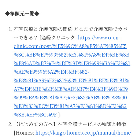
◆参照元一覧◆
在宅医療と介護保険の関係 どこまで介護保険でカバ
ーできる？ [逢縁クリニック:
https://www.o-en-
clinic.com/post/%E5%9C%A8%E5%AE%85%E5
%8C%BB%E7%99%82%E3%81%A8%E4%BB%8B
%E8%AD%B7%E4%BF%9D%E9%99%BA%E3%81
%AE%E9%96%A2%E4%BF%82-
%E3%81%A9%E3%81%93%E3%81%BE%E3%81%
A7%E4%BB%8B%E8%AD%B7%E4%BF%9D%E9
%99%BA%E3%81%A7%E3%82%AB%E3%83%90
%E3%83%BC%E3%81%A7%E3%81%8D%E3%82
%8B%EF%BC%9F
]
【はじめての方へ】在宅介護サービスの種類と特徴
[Homes:
https://kaigo.homes.co.jp/manual/home