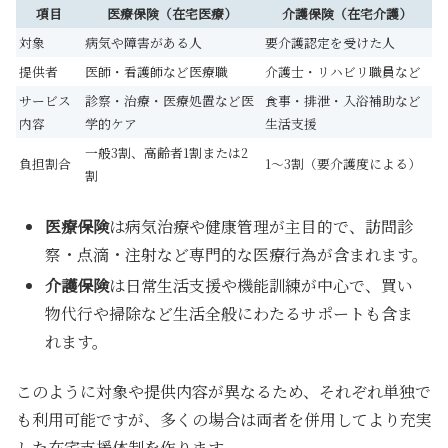
項目
医療保険（在宅医療）
介護保険（在宅介護）
対象
病気や障害がある人
要介護認定を受けた人
提供者
医師・看護師など医療職
介護士・リハビリ職員など
サービス
診察・治療・医療処置など医
食事・排泄・入浴補助など
内容
学的ケア
生活支援
一般3割、高齢者1割または2
負担割合
1～3割（要介護度による）
割
医療保険
は病気治療や健康管理が主目的で、訪問診
察・点滴・注射など専門的な医療行為が含まれます。
介護保険
は日常生活支援や機能訓練が中心で、買い
物代行や掃除など生活全般にわたるサポートも含ま
れます。
このように対象や提供内容が異なるため、それぞれ単独で
も利用可能ですが、多くの場合は両者を併用してより充実
した在宅支援体制を作ります。