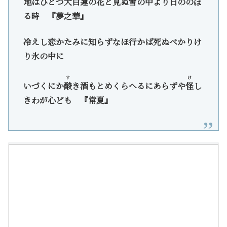
地はひとつ大白蓮の花と見ぬ雪の中より日ののぼ
る時 『夢之華』
冷えし恋かたみに知らずなほ行かば死ぬべかりけ
り氷の中に
す
け
いづくにか
酸
き酒もとめくらへるにあらずや
怪
し
きわが心ども 『常夏』