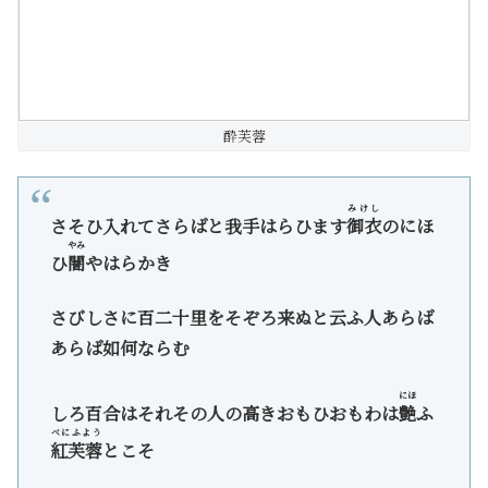
酔芙蓉
みけし
さそひ入れてさらばと我手はらひます
御衣
のにほ
やみ
ひ
闇
やはらかき
さびしさに百二十里をそぞろ来ぬと云ふ人あらば
あらば如何ならむ
にほ
しろ百合はそれその人の高きおもひおもわは
艶
ふ
べにふよう
紅芙蓉
とこそ