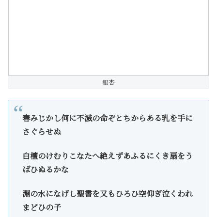
銀杏
春みじかし何に不滅の命ぞとちからある乳を手に
さぐらせぬ
白檀のけむりこなたへ絶えずあふるにくき扇をう
ばひぬるかな
淵の水になげし聖書を又もひろひ空仰ぎ泣くわれ
まどひの子