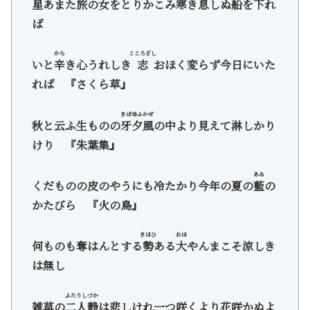
星あまた旅の女をとりかこみ寒き息しぬ船を下れ
ば
から
こころざし
いと
辛
き心うれしき
志
おほく変らず今日にいた
れば 『さくら草』
きばゆふかぜ
秋と云ふ生ものの
牙夕風
の中より見えて淋しかり
けり 『朱葉集』
あゐ
くだものの皮のやうにも冷たかり今年の夏の
藍
の
かたびら 『火の鳥』
きほひ
おほ
何ものも奪はんとする
勢
ある
大
やんまこそ涼しき
は無し
ふたりしづか
雑草の
二人静
は悲しけれ一つ咲くより花咲かぬよ