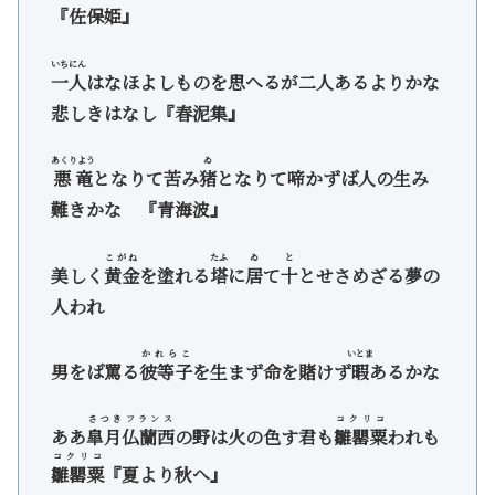
『佐保姫』
いちにん
一人
はなほよしものを思へるが二人あるよりかな
悲しきはなし『春泥集』
あくりよう
ゐ
悪竜
となりて苦み
猪
となりて啼かずば人の生み
難きかな 『青海波』
こがね
たふ
ゐ
と
美しく
黄金
を塗れる
塔
に
居
て
十
とせさめざる夢の
人われ
かれらこ
いとま
男をば罵る
彼等子
を生まず命を賭けず
暇
あるかな
さつきフランス
コクリコ
ああ
皐月仏蘭西
の野は火の色す君も
雛罌粟
われも
コクリコ
雛罌粟
『夏より秋へ』