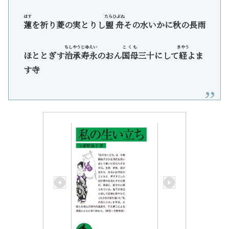
はす
たらひぶね
蓮
を祈り菱の実とりし
盥舟
その水いかに秋の長雨
ちしやうじゆえい
こくも
きやう
ほととぎす
治承寿永
のおん
国母
三十にして
経
よま
す寺