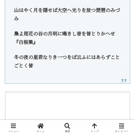
山はやく月を隠せば大空へ光りを放つ琵琶のみづ
み
梟よ尾花の谷の月明に鳴きし昔を皆とりかへせ
『白桜集』
冬の夜の星君なりき一つをば云ふにはあらずこと
ごとく皆
メニュー
ホーム
検索
トップ
サイドバー