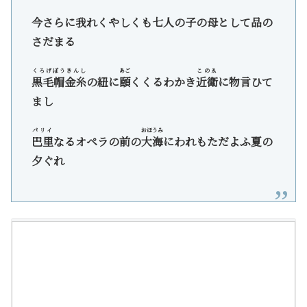
今さらに我れくやしくも七人の子の母として品の
さだまる
くろげぼうきんし
あご
このゑ
黒毛帽金糸
の紐に
頤
くくるわかき
近衛
に物言ひて
まし
パリイ
おほうみ
巴里
なるオペラの前の
大海
にわれもただよふ夏の
夕ぐれ