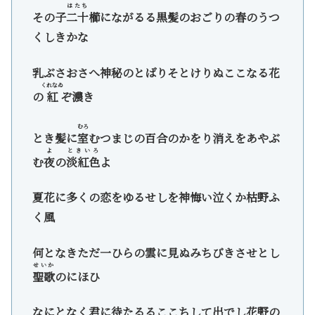
はたち
その子
二十
櫛にながるる黒髪のおごりの春のうつ
くしきかな
乳ぶさおさへ神秘のとばりそとけりぬここなる花
くれなゐ
の
紅
ぞ濃き
むろ
とき髪に
室
むつまじの百合のかをり消えをあやぶ
よ
ときいろ
む
夜
の
淡紅色
よ
夏花に多くの恋をゆるせしを神悔い泣くか枯野ふ
く風
何となきただ一ひらの雲に見ぬみちびきさせとし
せいか
聖歌
のにほひ
なにとなく君に待たるるここちして出でし花野の