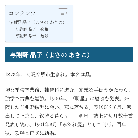
コンテンツ
与謝野 晶子（よさの あきこ）
与謝野 晶子 歌集
与謝野 晶子 短歌
与謝野 晶子（よさの あきこ）
1878
年、大阪府堺市生まれ。本名は晶。
堺女学校卒業後、
補習科に進む。家業を手伝うかたわら、
独学で
古典を勉強。
1900年、『明星』に短歌を発表。来
阪した
与謝野鉄幹に会い、恋に落ちる。翌1901年6月、家
出
して上京し、鉄幹と暮らす。
「明星」誌上に毎月
数十首
発表し続け、1901
年8月「みだれ髪』として刊行
。同年
秋、
鉄幹と正式に結婚。