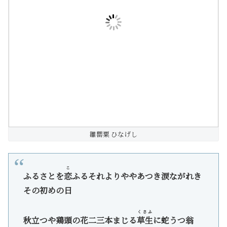
雛罌粟 ひなげし
こ
ふるさとを
恋
ふるそれよりややあつき涙ながれき
その初めの日
くさふ
秋立つや鶏頭の花二三本まじる
草生
に蛇うつ翁