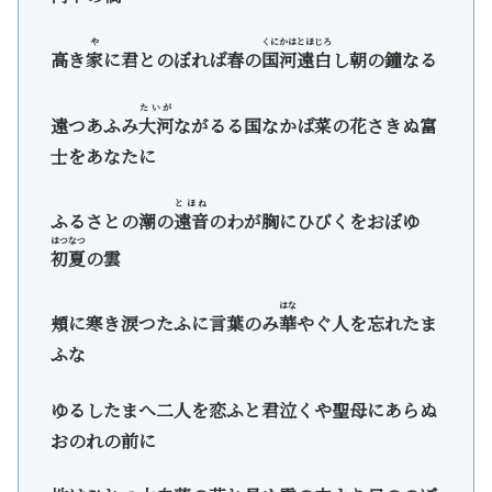
や
くにかはとほじろ
高き
家
に君とのぼれば春の
国河遠白
し朝の鐘なる
たいが
遠つあふみ
大河
ながるる国なかば菜の花さきぬ富
士をあなたに
とほね
ふるさとの潮の
遠音
のわが胸にひびくをおぼゆ
はつなつ
初夏
の雲
はな
頬に寒き涙つたふに言葉のみ
華
やぐ人を忘れたま
ふな
ゆるしたまへ二人を恋ふと君泣くや聖母にあらぬ
おのれの前に