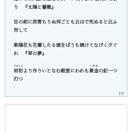
り 『太陽と薔薇』
目の前に淡雪ちりぬ何ごとも云はで死ぬると云ふ
形して
紫陽花も花櫛したる頭をばうち傾けてなげく夕ぐ
れ 『草の夢』
ごふしょ
こがね
刧初
より作りいとなむ殿堂にわれも
黄金
の釘一つ
打つ