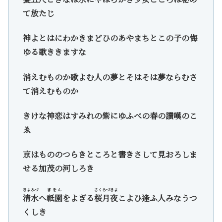
て放たじ
神よとはにわかきまどひのあやまちとこの子の悔
ゆる歌ききますな
消えむものか歌よむ人の夢とそはそは夢ならむさ
て消えむものか
きけな神恋はすみれの紫にゆふべの春の讃嘆のこ
ゑ
京はもののつらきところと書きさして見おろしま
せる加茂の河しろき
きよみづ
ぎをん
さくらづきよ
清水
へ
祇園
をよぎる
桜月夜
こよひ逢ふ人みなうつ
くしき