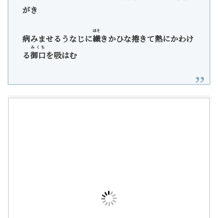
がき
ほそ
病みませるうなじに
繊
きかひな捲きて熱にかわけ
みくち
る
御口
を吸はむ