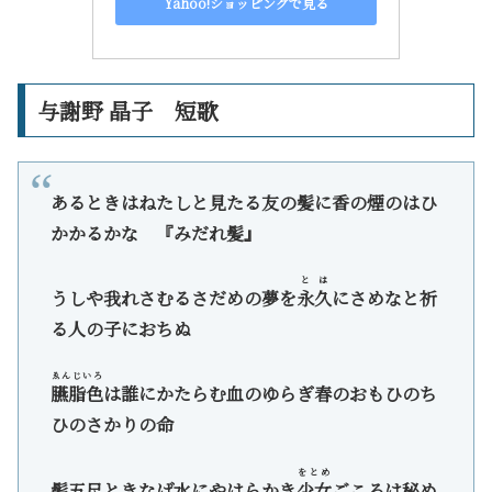
Yahoo!ショッピングで見る
与謝野 晶子 短歌
あるときはねたしと見たる友の髪に香の煙のはひ
かかるかな 『みだれ髪』
とは
うしや我れさむるさだめの夢を
永久
にさめなと祈
る人の子におちぬ
ゑんじいろ
臙脂色
は誰にかたらむ血のゆらぎ春のおもひのち
ひのさかりの命
をとめ
髪五尺ときなば水にやはらかき
少女
ごころは秘め