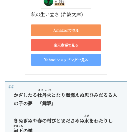
私の生い立ち (岩波文庫)
Amazonで見る
楽天市場で見る
Yahoo!ショッピングで見る
ぼたんび
かざしたる
牡丹火
となり海燃えぬ思ひみだるる人
の子の夢 『舞姫』
みづ
きぬぎぬや春の村びとまださめぬ
水
をわたりし
かはしも
河下
の橋