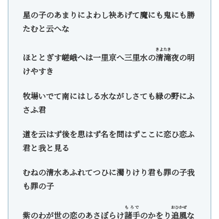
星の子のあまりによわし袂あげて魔にも鬼にも勝
たむと云へな
きよたき
ほととぎす嵯峨へは一里京へ三里水の
清滝
夜の明
けやすき
牧場いでて南にはしる水ながしさても緑の野にふ
さふ君
道を云はず後を思はず名を問はずここに恋ひ恋ふ
君と我と見る
むねの清水あふれてつひに濁りけり君も罪の子我
も罪の子
もろで
おひかぜ
紫のわが世の恋のあさぼらけ
諸手
のかをり
追風
な