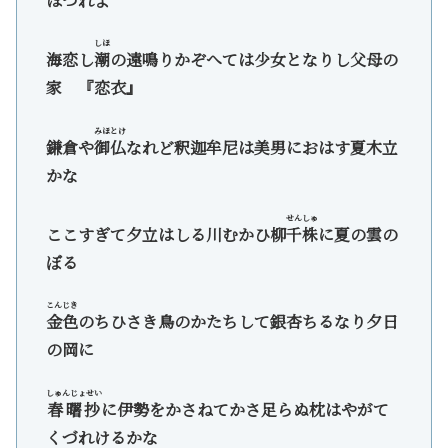
ほつれよ
しほ
海恋し
潮
の遠鳴りかぞへては少女となりし父母の
家 『恋衣』
みほとけ
鎌倉や
御仏
なれど釈迦牟尼は美男におはす夏木立
かな
せんしゅ
ここすぎて夕立はしる川むかひ柳
千株
に夏の雲の
ぼる
こんじき
金色
のちひさき鳥のかたちして銀杏ちるなり夕日
の岡に
しゅんじょせい
春曙抄
に伊勢をかさねてかさ足らぬ枕はやがて
くづれけるかな