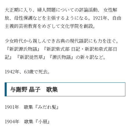
大正期に入り、
婦人問題についての評論活動、 女性解
放、母性保護などを主張するようになる。1921
年、自由
主義的芸術教育をめざして文化学院を
創設。
少女時代から親しんでき
古典の現代語訳にも力を注ぐ
。
『新訳源氏物語』『新訳紫式部 日記・新訳和泉式部日
記』 『新訳徒然草』『源氏物語』の新々訳など
。
1942年、63歳で死去。
与謝野 晶子 歌集
1901年 歌集『みだれ髪』
1904年 歌集『小扇』