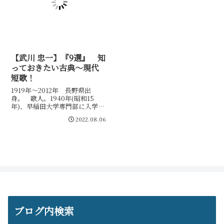
【武川 忠一】『9選』 知
っておきたい古典～現代
短歌！
1919年～2012年 長野県出
身。 歌人。1940年(昭和15
年)、早稲田大学専門部に入学。
1943年、早稲田大学文学部国文
2022.08.06
科に編入学。窪田空穂・窪田章
一 郎に師事。「まひる野」を経
て「音」を創刊。近・現代短歌
の研究・評論も多数ある。第一
歌集『氷湖』で自己の原点とも
言う べき作品世界を築いた。
ブログ内検索