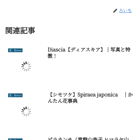
ろいち
関連記事
Diascia【ディアスキア】｜写真と特
花 flower
徴！
【シモツケ】Spiraea japonica ｜か
花 flower
んたん花事典
ピラカンサ（常盤山査子 ヒマラヤ山