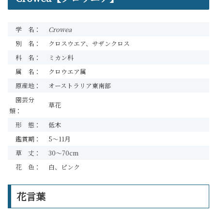
学 名：
Crowea
別 名：
クロスウエア、サザンクロス
科 名：
ミカン科
属 名：
クロウエア属
原産地：
オーストラリア東南部
園芸分
草花
類：
形 態：
低木
鑑賞期：
5～11月
草 丈：
30～70cm
花 色：
白、ピンク
花言葉