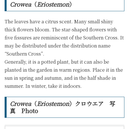
Crowea
（
Eriostemon
）
The leaves have a citrus scent. Many small shiny
thick flowers bloom. The star-shaped flowers with
five fissures are reminiscent of the Southern Cross. It
may be distributed under the distribution name
“Southern Cross”.
Generally, it is a potted plant, but it can also be
planted in the garden in warm regions. Place it in the
sun in spring and autumn, and in the half shade in
summer. In winter, take it indoors.
Crowea
（
Eriostemon
）クロウエア 写
真 Photo