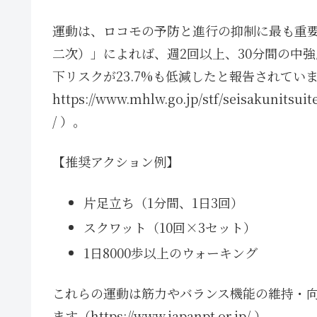
運動は、ロコモの予防と進行の抑制に最も重要
二次）」によれば、週2回以上、30分間の中
下リスクが23.7%も低減したと報告されていま
https://www.mhlw.go.jp/stf/seisakunits
/ ）。
【推奨アクション例】
片足立ち（1分間、1日3回）
スクワット（10回×3セット）
1日8000歩以上のウォーキング
これらの運動は筋力やバランス機能の維持・
ます（https://www.japanpt.or.jp/ ）