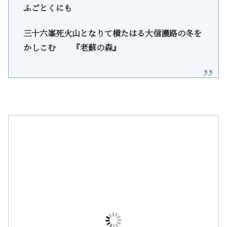
ふごとくにも
三十六峯死火山となりて横たはる大信濃路の冬を
かしこむ 『老蘇の森』