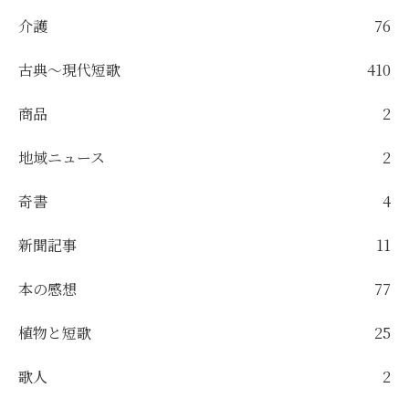
介護
76
古典～現代短歌
410
商品
2
地域ニュース
2
奇書
4
新聞記事
11
本の感想
77
植物と短歌
25
歌人
2