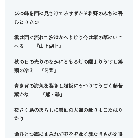
ほつ峰を西に見さけてみすずかる科野のみちに吾
ひとり立つ
雲は西に流れて汐はかへりけり今は渚の草にいこ
へる 『山上湖上』
秋の日の光りのなかにともる灯の蠟よりうすし鶏
頭の冷え 『冬菜』
青き背の海魚を裂きし俎板にうつりてうごく藤若
葉かな 『鷺・鵜』
桜さく島のあらしに雲仙の大嶺の曇りよこたはり
たり
命ひとつ露にまみれて野をぞゆく涯なきものを追