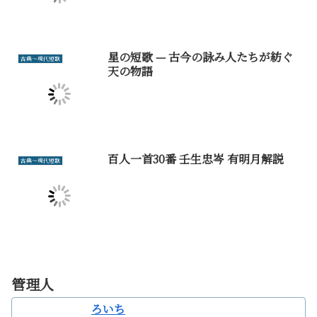
星の短歌 — 古今の詠み人たちが紡ぐ
古典～現代短歌
天の物語
百人一首30番 壬生忠岑 有明月解説
古典～現代短歌
管理人
ろいち