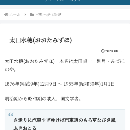
ホーム
古典～現代短歌
太田水穂(おおたみずほ)
2020.08.15
太田水穂(おおたみずほ) 本名は太田貞一 別号・みづほ
のや。
1876年(明治9年)12月9日 ～ 1955年(昭和30年)1月1日
明治期から昭和期の歌人、国文学者。
さ走りに汽車すぎゆけば汽車道のもろ草なびき風
ふきおこる