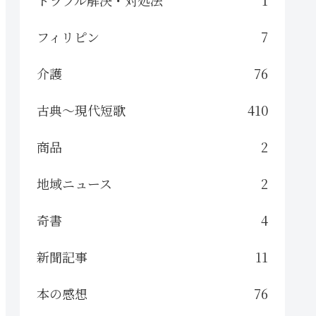
フィリピン
7
介護
76
古典～現代短歌
410
商品
2
地域ニュース
2
奇書
4
新聞記事
11
本の感想
76