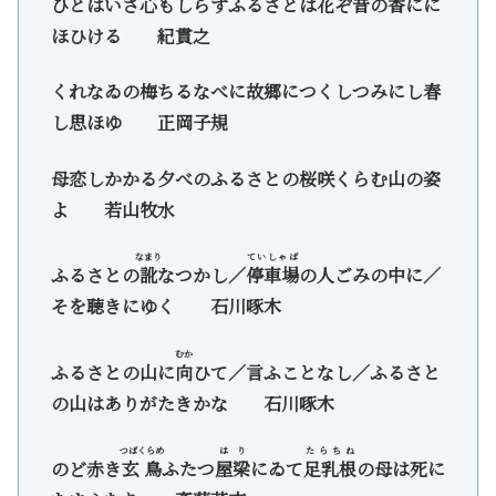
ひとはいさ心もしらずふるさとは花ぞ昔の
香
にに
ほひける 紀貫之
くれなゐの梅ちるなべに故郷につくしつみにし春
し思ほゆ 正岡子規
母恋しかかる夕べのふるさとの桜咲くらむ山の姿
よ 若山牧水
なまり
ていしゃば
ふるさとの
訛
なつかし／
停車場
の人ごみの中に／
そを聴きにゆく 石川啄木
むか
ふるさとの山に
向
ひて／言ふことなし／ふるさと
の山はありがたきかな 石川啄木
つばくらめ
はり
たらちね
のど赤き
玄鳥
ふたつ
屋梁
にゐて
足乳根
の母は死に