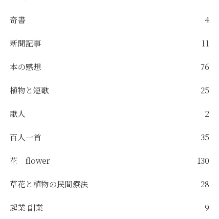
奇書
4
新聞記事
11
本の感想
76
植物と短歌
25
歌人
2
百人一首
35
花 flower
130
草花と植物の民間療法
28
起業 副業
9