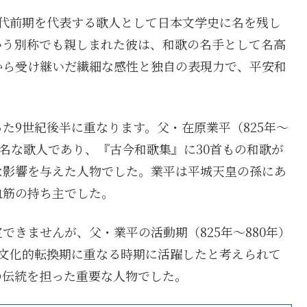
時代前期を代表する歌人として日本文学史に名を残し
いう別称でも親しまれた彼は、和歌の名手として名高
から受け継いだ繊細な感性と独自の表現力で、平安和
た9世紀後半に重なります。父・在原業平（825年～
高名な歌人であり、『古今和歌集』に30首もの和歌が
な影響を与えた人物でした。業平は平城天皇の孫にあ
血筋の持ち主でした。
きませんが、父・業平の活動期（825年～880年）
、文化的転換期に重なる時期に活躍したと考えられて
の伝統を担った重要な人物でした。