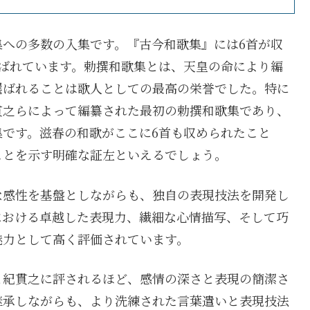
への多数の入集です。『古今和歌集』には6首が収
ばれています。勅撰和歌集とは、天皇の命により編
選ばれることは歌人としての最高の栄誉でした。特に
貫之らによって編纂された最初の勅撰和歌集であり、
です。滋春の和歌がここに6首も収められたこと
ことを示す明確な証左といえるでしょう。
な感性を基盤としながらも、独自の表現技法を開発し
における卓越した表現力、繊細な心情描写、そして巧
魅力として高く評価されています。
と紀貫之に評されるほど、感情の深さと表現の簡潔さ
継承しながらも、より洗練された言葉遣いと表現技法