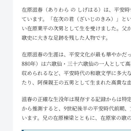
在原滋春（ありわら の しげはる）は、平安
ています。「在次の君（ざいじのきみ）」と
い在原業平の次男として生を受けました。父
歌史に大きな足跡を残した人物です。
在原滋春の生涯は、平安文化が最も華やかだっ
880年）は六歌仙・三十六歌仙の一人として
収められるなど、平安時代の和歌文学に多大
たり、阿保親王の五男として生まれた高貴な
滋春の正確な生没年は現存する記録からは特定で
から推測すると、9世紀後半の平安時代前期
います。兄の在原棟梁とともに、在原家の歌