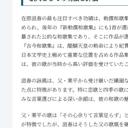
在原滋春の最も注目すべき功績は、勅撰和歌集
められ、後年の『新勅撰和歌集』にも1首が選
纂された公的な和歌集であり、そこに作品が
『古今和歌集』は、醍醐天皇の勅命により紀
日本文学史上極めて重要な位置を占める作品集
は、彼の歌が当時から高い評価を受けていた
滋春の詠風は、父・業平から受け継いだ繊細
た点に特徴があります。特に恋歌と四季の歌
みな言葉選びによる深い余韻は、彼の和歌の
父・業平の歌は「その心余りて言葉足らず」
が特徴でしたが、滋春はそうした父の歌風を