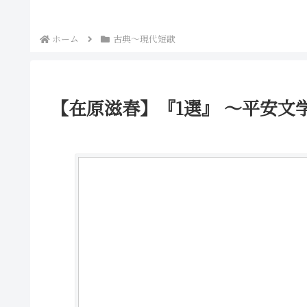
ホーム
古典～現代短歌
【在原滋春】『1選』 ～平安文