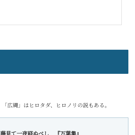
。「広縄」はヒロタダ、ヒロノリの説もある。
る藤見て一夜経ぬべし 『万葉集』