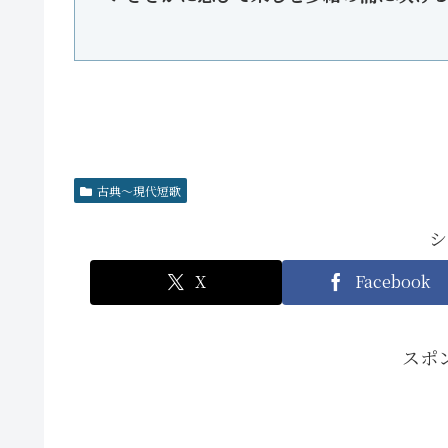
古典～現代短歌
シ
X
Facebook
スポ