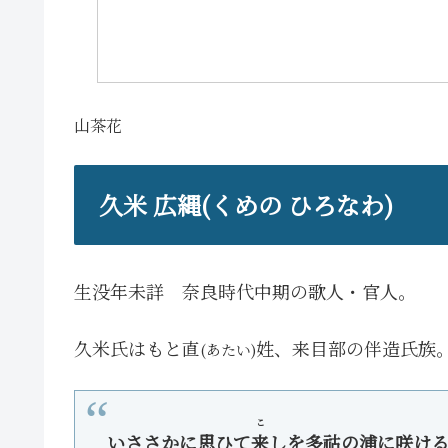
山茶花
久米 広縄(くめの ひろなわ)
生没年未詳 奈良時代中期の歌人・
官人。
久米氏はもと直
姓、来目部の伴造氏族
(あたい)
こ
いささかに思ひて
来
しを多祜の浦に咲け