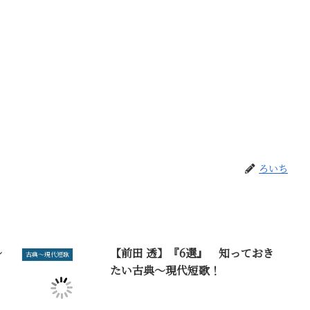
ろいち
～
【前田 透】『6選』 知っておき
古典～現代短歌
たい古典～現代短歌！