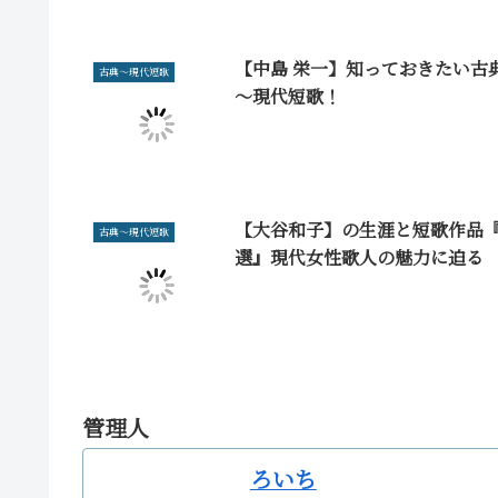
【中島 栄一】知っておきたい古
古典～現代短歌
～現代短歌！
【大谷和子】の生涯と短歌作品『
古典～現代短歌
選』現代女性歌人の魅力に迫る
管理人
ろいち