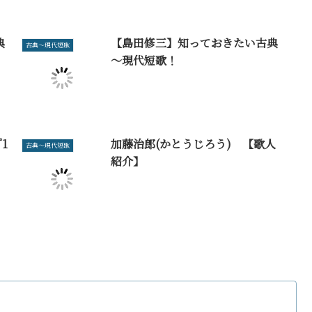
典
【島田修三】知っておきたい古典
古典～現代短歌
～現代短歌！
1
加藤治郎(かとうじろう) 【歌人
古典～現代短歌
紹介】