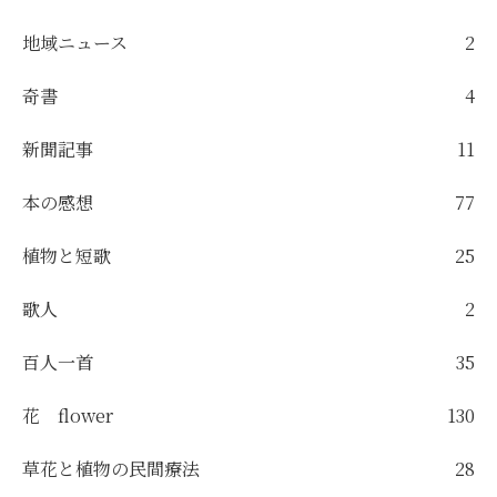
地域ニュース
2
奇書
4
新聞記事
11
本の感想
77
植物と短歌
25
歌人
2
百人一首
35
花 flower
130
草花と植物の民間療法
28